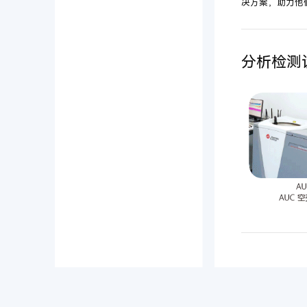
决方案，助力他
分析检测