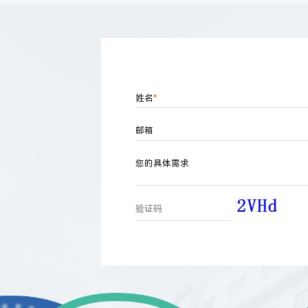
姓名
*
邮箱
您的具体需求