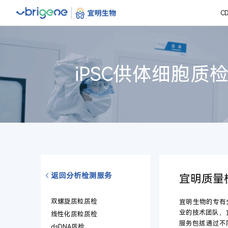
C
iPSC供体细胞质
返回分析检测服务
宜明质量
双螺旋质粒质检
宜明生物的专有分
业的技术团队，
线性化质粒质检
服务包括通过不
dsDNA质检