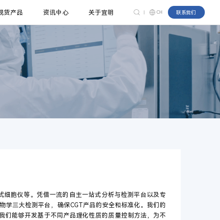
现货产品
资讯中心
关于宜明
联系我们
CH
 和流式细胞仪等。凭借一流的自主一站式分析与检测平台以及专
物学三大检测平台，确保CGT产品的安全和标准化。我们的
。我们能够开发基于不同产品理化性质的质量控制方法，为不